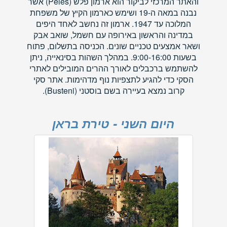
והאתר המרכזי לביקור הוא ארמון פלש (Peles) אשר
נבנה במאה ה-19 ושימש כארמון הקיץ של משפחת
המלוכה עד 1947. ארמון זה נחשב לאחד היפים
במדינה והראשון באירופה עם חשמל, שואב אבק
ושאר אמצעים טכניים שונים. הכניסה בתשלום, פתוח
בשעות 9:00-16:00. במהלך השהות בסינאייה, ניתן
להשתמש ברכבלים לאורך ההרים המובילים לאתרי
הסקי כדי להגיע לתצפיות נוף מדהימות. אתר סקי
קרוב נמצא בעיירה בשם בוסטני (Busteni).
היום השני - טירת בראן