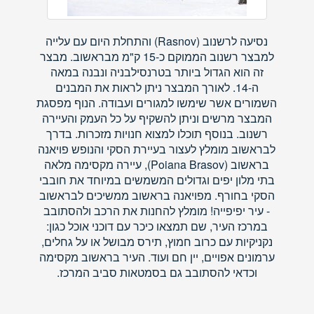
נסיעה לרשנוב (Rasnov) והתחלת היום עם עלייה
למבצר רשנוב הממוקם כ-15 ק"מ מבראשוב. מבצר
זה הוא הגדול ביותר בטרנסילבניה ונבנה במאה
ה-14. לאורך המבצר ניתן לראות את המבנים
השמורים אשר שימשו למגורים ועבודה. הנוף מפסגת
המבצר מרשים וניתן להשקיף על כל העמק והעיירה
רשנוב. בנוסף תוכלו למצוא חנויות מזכרות. בדרך
לבראשוב מומלץ לעצור בעיירת הסקי והנופש פויאנה
בראשוב (Poiana Brasov), עיירה מקסימה מלאה
בתי מלון יפים וגדולים המשמשים במיוחד את חובבי
הסקי בחורף. מפויאנה בראשוב ממשיכים לבראשוב
- עיר יפיפייה! מומלץ להחנות את הרכב ולהסתובב
במרכז העיר, שם תמצאו כיכר עם דוכני אוכל כגון:
נקניקיות עם כרוב חמוץ, תירס מבושל או על גחלים,
ערמונים אפויים, יין חם ועוד. העיר בראשוב מקסימה
וכדאי להסתובב גם בסמטאות סביב המרכז.