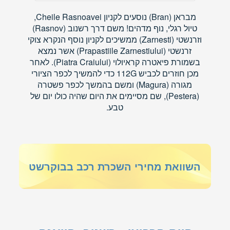
מבראן (Bran) נוסעים לקניון Cheile Rasnoavei,
טיול רגלי, נוף מדהים! משם דרך רשנוב (Rasnov)
וזרנשטי (Zarnesti) ממשיכים לקניון נוסף הנקרא צוקי
זרנשטי (Prapastiile Zarnestiului) אשר נמצא
בשמורת פיאטרה קראיולוי (Piatra Craiului). לאחר
מכן חוזרים לכביש 112G כדי להמשיך לכפר הציורי
מגורה (Magura) ומשם בהמשך לכפר פשטרה
(Pestera), שם מסיימים את היום שהיה כולו יום של
טבע.
השוואת מחירי השכרת רכב בבוקרשט