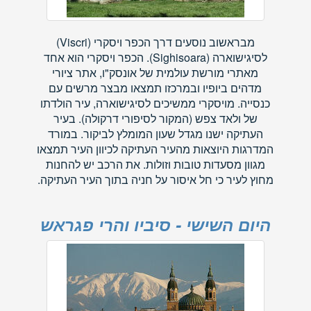
מבראשוב נוסעים דרך הכפר ויסקרי (Viscri)
לסיגישוארה (Sighisoara). הכפר ויסקרי הוא אחד
מאתרי מורשת עולמית של אונסק"ו, אתר ציורי
מדהים ביופיו ובמרכזו תמצאו מבצר מרשים עם
כנסייה. מויסקרי ממשיכים לסיגישוארה, עיר הולדתו
של ולאד צפש (המקור לסיפורי דרקולה). בעיר
העתיקה ישנו מגדל שעון המומלץ לביקור. במורד
המדרגות היוצאות מהעיר העתיקה לכיוון העיר תמצאו
מגוון מסעדות טובות וזולות. את הרכב יש להחנות
מחוץ לעיר כי חל איסור על חניה בתוך העיר העתיקה.
היום השישי - סיביו והרי פגראש