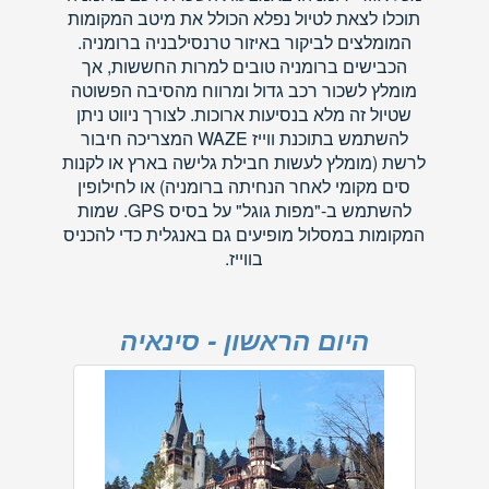
תוכלו לצאת לטיול נפלא הכולל את מיטב המקומות
המומלצים לביקור באיזור טרנסילבניה ברומניה.
הכבישים ברומניה טובים למרות החששות, אך
מומלץ לשכור רכב גדול ומרווח מהסיבה הפשוטה
שטיול זה מלא בנסיעות ארוכות. לצורך ניווט ניתן
להשתמש בתוכנת ווייז WAZE המצריכה חיבור
לרשת (מומלץ לעשות חבילת גלישה בארץ או לקנות
סים מקומי לאחר הנחיתה ברומניה) או לחילופין
להשתמש ב-"מפות גוגל" על בסיס GPS. שמות
המקומות במסלול מופיעים גם באנגלית כדי להכניס
בווייז.
היום הראשון - סינאיה