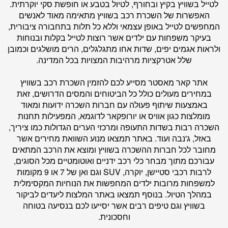
לטייל בשוויץ בקיץ ובחורף, לטיול בטבע או חופשת סקי יוקרתית.
האפשרות של השכרת רכב בשוויץ מתאימה מאוד לאנשים
המחפשים לטייל באופן עצמאי וללא כל תלות בתחבורה ציבורית,
בעיקר משפחות עם ילדים אשר רוצות לטייל בקלות ובנוחות
ולראות אגמים יפים, שדות אחו מתגלגלים, הרים מושלגים וכמובן
שלל אטרקציות מרהיבות המצויות בכל המדינה.
אתר
קאר מאסטר
מסייע לכם להזמין השכרת רכב בשוויץ
במחירים מעולים כולל כל הביטוחים והמסים הדרושים, זאת
באמצעות שיתוף פעולה עם חברות השכרה ידועות ומאוד
מומלצות כגון אוויס או יורופקאר לדוגמא, המפעילות תחנות
השכרה רבות בשדות התעופה ומרכזי הערים הגדולות כמו ציריך,
באזל, ג'נבה ועוד. באתר תמצאו מנוע השוואת מחירים אשר
מחובר לכל חברות ההשכרה בשוויץ ומוצא את הרכב המתאים
עבורכם מתוך מבחר כלי רכב ידניים ואוטומטיים מכל הסוגים,
לרבות רכבי סטיישן, יוקרה, SUV וגם ואן של 7 או 9 מקומות
למשפחות מרובות ילדים המחפשות את הנוחיות המקסימלית
במהלך הטיול. בנוסף תמצאו באתר המלצות ליעדים לביקור
בשוויץ וגם טיפים רבים אשר יסייעו לכם בנסיעה בטוחה
וחסכונית.