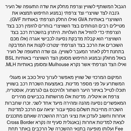
הגבול המשותף לשוויץ וצרפת מחלק את שדה התעופה של העיר
ג'נבה לצד שוויצרי וצד צרפתי (במנוע החיפוש תמצאו את
השוויצרי באותיות GVA ואילו החלק הצרפתי באותיות GVF).
מטיילים רבים הנוחתים בצד השוויצרי בוחרים להזמין רכב בצד
הצרפתי כדי להוזיל את העלויות. היתרון בהשכרת רכב בצד
השוויצרי הוא קבלת מדבקת נסיעה לכבישי אגרה (אלו מכם
השוכרים את הרכב בצד הצרפתי יצטרכו לקנות את המדבקה
בתחנת דלק לאחר המעבר לשוויץ). גם שדה התעופה של העיר
באזל מחולק ובמנוע החיפוש מסומן הצד השוויצרי באותיות BSL
ואילו הצד הצרפתי אשר נקרא Mulhouse ומסומן באותיות MLH.
המיקום המרכזי של שוויץ מאפשר לערוך טיול כוכב או מעגלי
המשתרע על פני מספר מדינות. באמצעות השכרת רכב בשוויץ
תוכלו לטייל באיזור היער השחור ולהיכנס גם לגרמניה, אוסטריה,
צרפת או איטליה. מדינות אלו מרושתות בכבישים מהירים
המאפשרים נסיעה מהנה ומהירה מיעד אחד לשני. זכרו שחברות
השכרה מחייבות תשלום נוסף עבור יציאה עם הרכב למדינות
אחרות וחשוב לעדכן את נציגי חברת ההשכרה שאתם מתכננים
לצאת למדינות אחרות (באנגלית סעיף זה נקרא Cross Border
Fee ועלותו מופיעה בתנאי ההשכרה של הרכבים באתר תחת