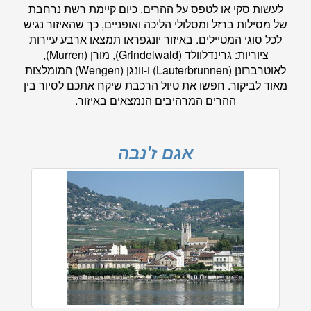
לעשות סקי או לטפס על ההרים. כיום קיימת רשת נרחבת
של מסילות ברזל ומסלולי הליכה ואופניים, כך שהאיזור נגיש
לכל סוגי המטיילים. באיזור יונגפראו תמצאו ארבע עיירות
ציוריות: גרינדלוולד (Grindelwald), מורן (Murren),
לאוטרברונן (Lauterbrunnen) ו-וונגן (Wengen) המומלצות
מאוד לביקור. חפשו את טיול הרכבת שיקח אתכם לסיור בין
ההרים המרהיבים הנמצאים באיזור.
אגם ז'נבה