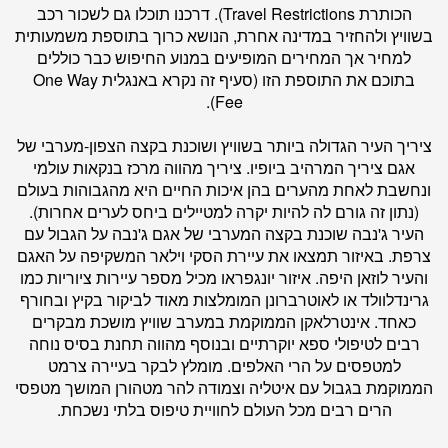
הכותרת Travel Restrictions). דרכנו תוכלו גם לשכור רכב
בשוויץ ולהחזיר במדינה אחרת, הנושא כרוך בתוספת משמעותית
למחיר אך המחירים המופיעים במנוע החיפוש כבר כוללים
בתוכם את התוספת הזו (סעיף זה נקרא באנגלית One Way
Fee).
ציריך העיר הגדולה ביותר בשוויץ ושוכנת בקצה הצפון-מערבי של
אגם ציריך המרהיב ביופיו. ציריך מהווה מרכז בנקאות עולמי
ונחשבת לאחת מהערים בהן איכות החיים היא מהגבוהות בעולם
(נתון זה גורם לה להיות יקרה למטיילים ביחס לערים אחרות).
העיר ג'נבה שוכנת בקצה המערבי של אגם ג'נבה על הגבול עם
צרפת. באיזור תמצאו את עיירת הסקי וילאר המשקיפה על האגם
והעיר לוזאן היפה. איזור יונגפראו מכיל מספר עיירות ציוריות כמו
גרינדלוולד או לאוטרברונן המומלצות מאוד לביקור בקיץ ובחורף
כאחד. אינטרלאקן הממוקמת במערב שוויץ מושכת מבקרים
רבים לטיפולי ספא יוקרתיים ובנוסף מהווה תחנת בסיס נוחה
למטפסים על הרי האלפים. מומלץ לבקר בעיירה צרמט
הממוקמת בגבול עם איטליה וצמודה להר מטהורן המושך מטפסי
הרים רבים מכל העולם לחוויית טיפוס בלתי נשכחת.