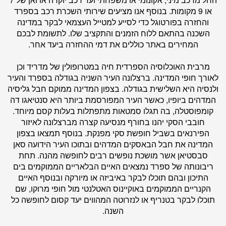
או 9 מקומות. בנוסף אנו מציעים שירותי השכרת רכב בספרד
והחזרה בפורטוגל כדי לסייע למטייל העצמאי לבקר במדינה
השכנה בהתאם ללוח הזמנים והתקציב שלו. לתשומת לבכם
המחירים באתר כוללים את דמי ההחזרה ביעד אחר.
מרבית האוכלוסיה הספרדית חיה במטרופולין של מדריד וכן
לאורך חופי המדינה. ברצלונה העיר השניה בגודלה בספרד והעיר
ולנסיה היא השלישית בגודלה. בצפון המדינה ממוקם חבל גליסיה
המדהים ביופיו, כאשר העיר המפורסמת ביותר היא סנטיאגו דה
קומפוסטלה, בה תגלו סמטאות מתפתלות בעלות קסם מיוחד.
חובבי הסקי יהנו בחורף מנסיעה קצרה מברצלונה לאיזור
הפירנאים בשביל חופשת סקי מפנקת. בנוסף תמצאו בצפון
המדינה את חבל הבאסקים המדהים ובתוכו העיר הידועה סאן
סבסטיאן אשר מושכת נופשים רבים לחופשה מהנה. תחת
ריבונותה של ספרד נמצאים האיים הבלאריים הממוקמים בים
התיכון ובהם תוכלו לבקר באיביזה או מיורקה ובנוסף האיים
הקנריים הממוקמים באוקיינוס האטלנטי מול חופי מרוקו, שם
תוכלו לבקר בטנריף או לנזרוטה המהווים יעד קסום לחופשה כל
השנה.