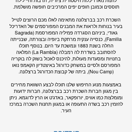
להנות מאדריכלות היסטורית ציורית, תרבות וחיי לילה
תוססים וכמובן חופים יפים המרכיבים חופשה מושלמת.
השכרת רכב בברצלונה מתאימה לאלו מכם הרוצים לטייל
בעיר בנוחות ולראות את המבנים המפורסמים של האדריכל
גאודי, ביניהם הסגרדה פמיליה המפורסמת (Sagrada
Familia), כנסייה ענקית מרתקת ביופיה ובצורתה, שבנייתה
החלה בשנת 1883 ונמשכת עד היום. בנוסף תוכלו
להסתובב בשדרת לה רמבלה (La Rambla) המלאה
בחנויות ומסעדות מעולות, להיכנס לאכול בשוק לה בוקריה
המפורסם ולסיים במשחק כדורגל באיצטדיון הקאמפ נואו
(Nou Camp), ביתה של קבוצת הכדורגל ברצלונה.
באמצעות מנוע החיפוש שלנו תוכלו לבצע השוואת מחירים
בין מגוון חברות השכרת רכב בברצלונה, חברות ידועות
ומומלצות כמו אוויס, יורופקאר, באדג'ט או הרץ לדוגמא. ניתן
להזמין רכב בשדה התעופה או במגוון תחנות השכרה במרכז
העיר.