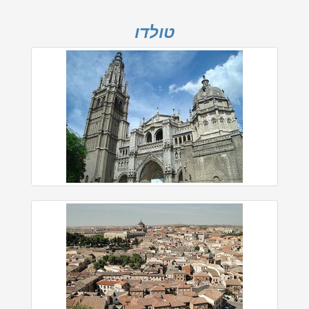
טולדו