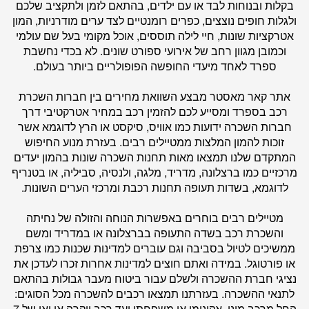
בקלות ובנוחות לבד או עם ילדים, בהתאם לזמן ולתקציב שלכם
ולגלות חופים נוצצים, כפרים רומנטיים לצד ערים מודרניות, המון
אטרקציות שונות, חיי לילה תוססים, אוכל מקומי בעל שם עולמי
וכמובן מגוון רחב של אירועי ספורט שונים. לא בכדי נחשבת
ספרד לאחד מיעדי החופשה הפופולריים ביותר בעולם.
אתר
קאר מאסטר
מבצע השוואת מחירים בין חברות השכרת
רכב בספרד ומסייע לכם להזמין רכב במחיר אטרקטיבי דרך
חברות השכרה ידועות כמו אוויס, סיקסט או הרץ לדוגמא אשר
זוכות להמון המלצות ממטיילים רבים. בעזרת מנוע החיפוש
המתקדם שלנו תמצאו מאות תחנות השכרה שונות בהמון יעדים
מרכזיים כמו ברצלונה, מדריד, מלגה, ולנסיה, סביליה, או בטנריף
לדוגמא, בשדות תעופה תחנות רכבת ומרכזי הערים השונות.
מטיילים רבים בוחרים באפשרות הנוחה והזולה של נחיתה
והשכרת רכב בשדה התעופה בברצלונה או במדריד ומשם
ממשיכים לטיול בסביבה וגם עוברים למדינות שכנות כמו צרפת
או פורטוגל. במידה ואתם חוצים למדינות אחרות זכרו לעדכן את
נציגי חברת ההשכרה ולשלם עבור ביטוח מעבר גבולות בהתאם
לתנאי ההשכרה. בעזרתנו תמצאו רכבים להשכרה מכל הסוגים:
החל מרכב מיני, אקונומי או משפחתי ועד רכב יוקרה או ואן של 7