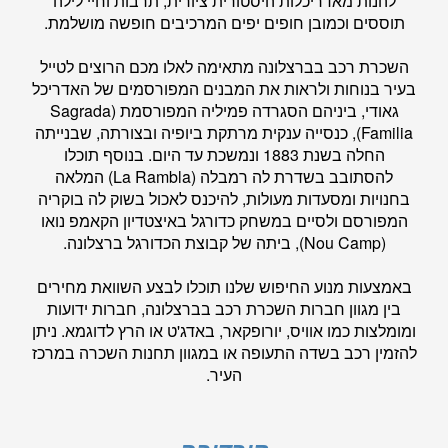
להנות מאדריכלות היסטורית ציורית, תרבות וחיי לילה
תוססים וכמובן חופים יפים המרכיבים חופשה מושלמת.
השכרת רכב בברצלונה מתאימה לאלו מכם הרוצים לטייל
בעיר בנוחות ולראות את המבנים המפורסמים של האדריכל
גאודי, ביניהם הסגרדה פמיליה המפורסמת (Sagrada
Familia), כנסייה ענקית מרתקת ביופיה ובצורתה, שבנייתה
החלה בשנת 1883 ונמשכת עד היום. בנוסף תוכלו
להסתובב בשדרת לה רמבלה (La Rambla) המלאה
בחנויות ומסעדות מעולות, להיכנס לאכול בשוק לה בוקריה
המפורסם ולסיים במשחק כדורגל באיצטדיון הקאמפ נואו
(Nou Camp), ביתה של קבוצת הכדורגל ברצלונה.
באמצעות מנוע החיפוש שלנו תוכלו לבצע השוואת מחירים
בין מגוון חברות השכרת רכב בברצלונה, חברות ידועות
ומומלצות כמו אוויס, יורופקאר, באדג'ט או הרץ לדוגמא. ניתן
להזמין רכב בשדה התעופה או במגוון תחנות השכרה במרכז
העיר.