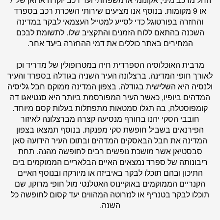
או 9 מקומות. בנוסף אנו מציעים שירותי השכרת רכב בספרד
והחזרה בפורטוגל כדי לסייע למטייל העצמאי לבקר במדינה
השכנה בהתאם ללוח הזמנים והתקציב שלו. לתשומת לבכם
המחירים באתר כוללים את דמי ההחזרה ביעד אחר.
מרבית האוכלוסיה הספרדית חיה במטרופולין של מדריד וכן
לאורך חופי המדינה. ברצלונה העיר השניה בגודלה בספרד והעיר
ולנסיה היא השלישית בגודלה. בצפון המדינה ממוקם חבל גליסיה
המדהים ביופיו, כאשר העיר המפורסמת ביותר היא סנטיאגו דה
קומפוסטלה, בה תגלו סמטאות מתפתלות בעלות קסם מיוחד.
חובבי הסקי יהנו בחורף מנסיעה קצרה מברצלונה לאיזור
הפירנאים בשביל חופשת סקי מפנקת. בנוסף תמצאו בצפון
המדינה את חבל הבאסקים המדהים ובתוכו העיר הידועה סאן
סבסטיאן אשר מושכת נופשים רבים לחופשה מהנה. תחת
ריבונותה של ספרד נמצאים האיים הבלאריים הממוקמים בים
התיכון ובהם תוכלו לבקר באיביזה או מיורקה ובנוסף האיים
הקנריים הממוקמים באוקיינוס האטלנטי מול חופי מרוקו, שם
תוכלו לבקר בטנריף או לנזרוטה המהווים יעד קסום לחופשה כל
השנה.