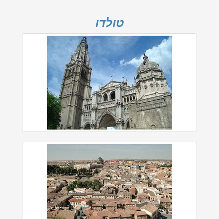
טולדו