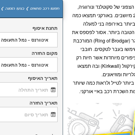
פוני של סקוטלנד ונורווגיה,
חפשו רכב מתאים ❯ בצעו הזמנה ❯ 
מורכבת מ-70 איים כשביניהם 20 מיושבים. באורקני תמצאו כמה
יותר באירופה בני למעלה
תחנת איסוף
רה הטובה ביותר. אסור לפספס את
הטבעת הפרהיסטורית של ברודגר (Ring of Brodgar) המורכבת
ימשו בעבר לטקסים. חובבי
מקום החזרה
ציפורים מיוחדות אשר חיות רק
שם. עיר הבירה של האי נקראת קירקוול (Kirkwall) ובה תמצאו
יות ומוזיאונים.
תאריך האיסוף
ביותר לטייל ולראות כמה שיותר
ת השכרת רכב באיי אורקני.
תאריך החזרה