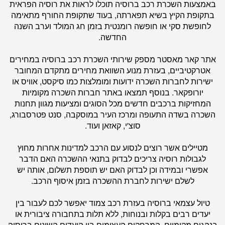
באמצעות השכרת רכב ברוסיה תוכלו לראות את רוסיה הפראית
בתקופת הקיץ בשיא תפארתה, בעוד שתקופת החורף מתאימה
לחופשת סקי או חופשה רומנטית בזמן חג המולד וערב השנה
החדשה.
אתר
קאר מאסטר
מספק שירותי השכרת רכב ברוסיה במחירים
אטרקטיביים, בעזרת מנוע השוואת מחירים מתקדם המחובר
ישירות לחברות השכרה ידועות ומומלצות כמו סיקסט, אוויס או
יורופקאר. בנוסף תמצאו באתר חברות השכרה מקומיות
המחזיקות ברכבים חדשים מכל הסוגים ומציעות מגוון תחנות
השכרה בשדה התעופה ומרכז העיר במוסקבה, סנט פטרסבורג,
סוצ'י, קאזאן ועוד.
מטיילים אשר רוצים לנסוע עם הרכב למדינות אחרות מחוץ
לגבולות רוסיה צריכים לבדוק בתנאי ההשכרה האם הדבר
אפשרי ובמידה וכן לבדוק האם יש תוספת תשלום, אותה יש
לשלם ישירות לחברת ההשכרה בזמן איסוף הרכב.
טיול עצמאי ברוסיה בעזרת רכב צמוד יאפשר לכם לעבור בין
יעדים רבים בקלות ובנוחות, ללא תלות בתחבורה ציבורית או
בנהגים מקומיים. המרחקים העצומים בין היעדים השונים ברוסיה