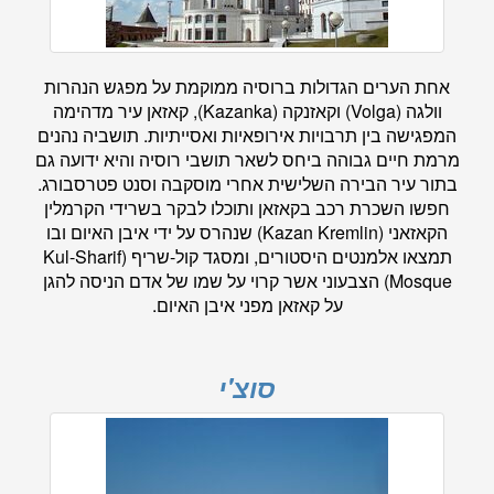
אחת הערים הגדולות ברוסיה ממוקמת על מפגש הנהרות
וולגה (Volga) וקאזנקה (Kazanka), קאזאן עיר מדהימה
המפגישה בין תרבויות אירופאיות ואסייתיות. תושביה נהנים
מרמת חיים גבוהה ביחס לשאר תושבי רוסיה והיא ידועה גם
בתור עיר הבירה השלישית אחרי מוסקבה וסנט פטרסבורג.
חפשו השכרת רכב בקאזאן ותוכלו לבקר בשרידי הקרמלין
הקאזאני (Kazan Kremlin) שנהרס על ידי איבן האיום ובו
תמצאו אלמנטים היסטורים, ומסגד קול-שריף (Kul-Sharif
Mosque) הצבעוני אשר קרוי על שמו של אדם הניסה להגן
על קאזאן מפני איבן האיום.
סוצ'י