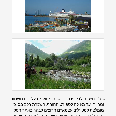
סוצ'י נחשבת לריביירה הרוסית, ממוקמת על הים השחור
ומהווה יעד מעולה לספורט החורף. השכרת רכב בסוצ'י
מומלצת למטיילים עצמאיים הרוצים לבקר באתר הסקי
הגדול ברוסיה, רוזה חוטור אשר נבנה לקראת משחקי