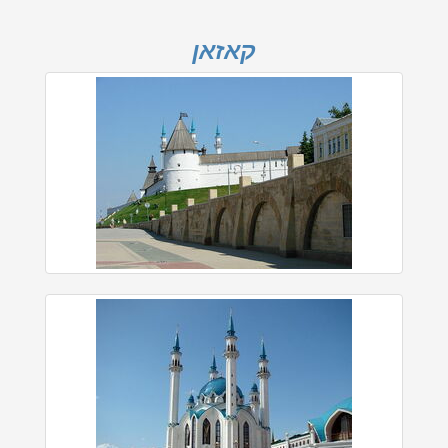
קאזאן