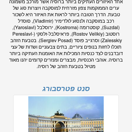
אחד האיזורים העתיקים ביותר ברוסיה אשר מורכב משמונה
ערים הממוקמות צפון מזרחית למוסקבה ויוצרות סוג של
טבעת. הדרך הטובה ביותר לראות את האיזור היא לשכור
רכב במוסקבה ולנסוע לולדימיר (Vladimir), סוסדל
(Suzdal), קוסטרומה (Kostroma), ירוסלבל (Yaroslavl),
רוסטוב (Rostov Velikiy), פראיסלבל-זלסקי (Pereslavl-
Zalesskiy) וסרגייב פוסד (Sergiev Posad). בטבעת הזהב
תוכלו לחזות בנופים ציוריים, בתים צבעוניים ושדות של עצי
דובדבנים לצד כנסיות המכילות את האומנות העתיקה ביותר
ברוסיה. אוהבי הכנסיות, מבצרים ומנזרים קדומים יהנו מאוד
מטיול בטבעת הזהב של רוסיה.
סנט פטרסבורג