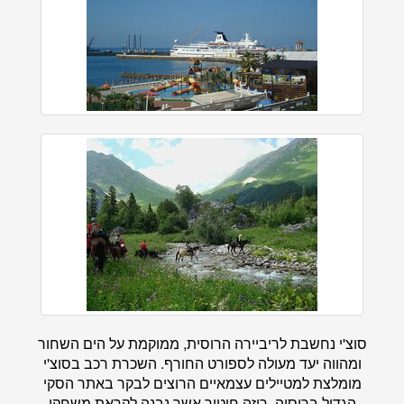
סוצ'י נחשבת לריביירה הרוסית, ממוקמת על הים השחור
ומהווה יעד מעולה לספורט החורף. השכרת רכב בסוצ'י
מומלצת למטיילים עצמאיים הרוצים לבקר באתר הסקי
הגדול ברוסיה, רוזה חוטור אשר נבנה לקראת משחקי