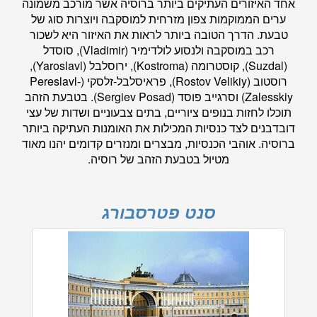
אחד האיזורים העתיקים ביותר ברוסיה אשר מורכב משמונה
ערים הממוקמות צפון מזרחית למוסקבה ויוצרות סוג של
טבעת. הדרך הטובה ביותר לראות את האיזור היא לשכור
רכב במוסקבה ולנסוע לולדימיר (Vladimir), סוסדל
(Suzdal), קוסטרומה (Kostroma), ירוסלבל (Yaroslavl),
רוסטוב (Rostov Velikiy), פראיסלבל-זלסקי (Pereslavl-
Zalesskiy) וסרגייב פוסד (Sergiev Posad). בטבעת הזהב
תוכלו לחזות בנופים ציוריים, בתים צבעוניים ושדות של עצי
דובדבנים לצד כנסיות המכילות את האומנות העתיקה ביותר
ברוסיה. אוהבי הכנסיות, מבצרים ומנזרים קדומים יהנו מאוד
מטיול בטבעת הזהב של רוסיה.
סנט פטרסבורג