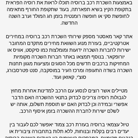
באמצעות השכרת רכב ברוסיה תוכלו לראות את רוסיה הפראית
בתקופת הקיץ בשיא תפארתה, בעוד שתקופת החורף מתאימה
לחופשת סקי או חופשה רומנטית בזמן חג המולד וערב השנה
החדשה.
אתר
קאר מאסטר
מספק שירותי השכרת רכב ברוסיה במחירים
אטרקטיביים, בעזרת מנוע השוואת מחירים מתקדם המחובר
ישירות לחברות השכרה ידועות ומומלצות כמו סיקסט, אוויס או
יורופקאר. בנוסף תמצאו באתר חברות השכרה מקומיות
המחזיקות ברכבים חדשים מכל הסוגים ומציעות מגוון תחנות
השכרה בשדה התעופה ומרכז העיר במוסקבה, סנט פטרסבורג,
סוצ'י, קאזאן ועוד.
מטיילים אשר רוצים לנסוע עם הרכב למדינות אחרות מחוץ
לגבולות רוסיה צריכים לבדוק בתנאי ההשכרה האם הדבר
אפשרי ובמידה וכן לבדוק האם יש תוספת תשלום, אותה יש
לשלם ישירות לחברת ההשכרה בזמן איסוף הרכב.
טיול עצמאי ברוסיה בעזרת רכב צמוד יאפשר לכם לעבור בין
יעדים רבים בקלות ובנוחות, ללא תלות בתחבורה ציבורית או
בנהגים מקומיים. המרחקים העצומים בין היעדים השונים ברוסיה