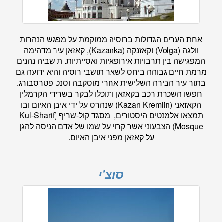
אחת הערים הגדולות ברוסיה ממוקמת על מפגש הנהרות
וולגה (Volga) וקאזנקה (Kazanka), קאזאן עיר מדהימה
המפגישה בין תרבויות אירופאיות ואסייתיות. תושביה נהנים
מרמת חיים גבוהה ביחס לשאר תושבי רוסיה והיא ידועה גם
בתור עיר הבירה השלישית אחרי מוסקבה וסנט פטרסבורג.
חפשו השכרת רכב בקאזאן ותוכלו לבקר בשרידי הקרמלין
הקאזאני (Kazan Kremlin) שנהרס על ידי איבן האיום ובו
תמצאו אלמנטים היסטורים, ומסגד קול-שריף (Kul-Sharif
Mosque) הצבעוני אשר קרוי על שמו של אדם הניסה להגן
על קאזאן מפני איבן האיום.
סוצ'י