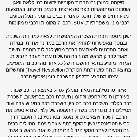
סיקסט וכמובן גם חברות מקומיות ידועות כמו קלאס וואגן
ואוטונום המתפארות בפריסה ארצית ורכבים חדשים. באמצעות
מנוע החיפוש שלנו תוכלו להזמין רכבים ברומניה מכל הסוגים:
רכבי מיני, משפחתיות, SUV, רכבי 7 מקומות ורכבי 9 מקומות.
ישנן מספר חברות השכרה המאפשרות לצאת למדינות השכנות
ובנוסף מאפשרות להחזיר את הרכב במדינה אחרת. במידה
ואתם מתכננים לצאת עם הרכב מחוץ לגבולות רומניה, חשוב
מאוד לבדוק מראש מה גובה התשלום עבור מעבר הגבולות.
המחיר מופיע בתנאי ההשכרה של כל אחד מהרכבים המופיעים
בתוצאות החיפוש (תחת הכותרת Travel Restriction) והתשלום
עצמו מתבצע בדלפק ההשכרה בזמן איסוף הרכב.
איזור טרנסילבניה מאוד מומלץ לטיול באמצעות רכב שכור.
בעזרתנו תוכלו לחפש ולהזמין השכרת רכב בבראשוב, השכרת
רכב בקלוז', השכרת רכב בסיביו, השכרת רכב בסיגישוארה ועוד.
מטיילים רבים נוחתים בשדה התעופה של קלוז', שם אוספים את
הרכב השכור ויוצאים לטיול מעגלי בטרנסילבניה העובר דרך
כביש הטראנספגרשן המוקף בנוף עוצר נשימה. מטיילים רבים
גם נוסעים לאתר הסקי הגדול ברומניה, פויאנה בראשוב אשר
ממוקם בעיר בראשוב, הן לחופשת סקי והן לביקור קצר במהלך