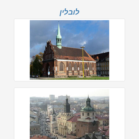
לובלין