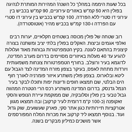
בכל שעות היממה במהלך כל השנה! המהירות המותרת לנהיגה
בפולין היא 50 קמ"ש באזורים עירוניים, 90 קמ"ש בכביש בין
עירוני דו סטרי ללא הפרדה, 100 קמ"ש בכביש בין עירוני דו סטרי
עם הפרדה ו-130 קמ"ש בכביש מהיר (אוטוסטרדה).
רוב שטחה של פולין מכוסה בשטחים חקלאיים, יערות רבים
ואלפי אגמים וביצות. האקלים בפולין בלתי יציב ומשתנה בצורה
קיצונית בהתאם לעונה. בקיץ הטמפרטורות גבוהות מאוד ועלולות
להגיע עד 40 מעלות באיזורים מסויימים בדרום מערב המדינה,
לדוגמא בעיר ורוצלב. בחורף הטמפרטורות צונחות משמעותית
ויורדות מתחת לאפס, בעיקר בצפון מזרח המדינה לצד הגבול עם
ליטא ובלארוס. בצפון פולין משתרע איזור פומרניה לאורך חוף
הים הבלטי, שם תמצאו חופים ודיונות יפות ותוכלו לבקר בעיר
הנמל גדנסק. בדרום המדינה משתרע רכס הרי הטטרה המהווה
גבול טבעי בין פולין וסלובקיה, שם ממוקמת עיירת הנופש והסקי
זאקופנה (כ-100 ק"מ דרומית לעיר קרקוב) ובה תמצאו מגוון
אטרקציות תיירותיות כגון אתר סקי, פארק שעשועים, שוק גדול
ועוד. בנוסף תמצאו ליד קרקוב את מכרות המלח המפורסמים
אשר מושכים כמיליון מבקרים בשנה.