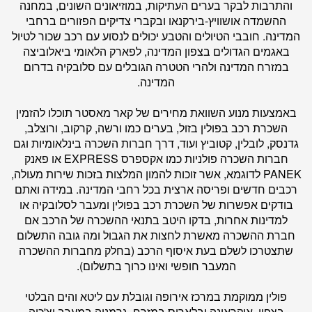
והתרבות לבקר בערים העתיקות, במוזיאונים השונים, במחנה
ההשמדה אושוויץ-בירקנאו ובקברי צדיקים הפזורים ברחבי
המדינה. חובבי הטיולים והטבע יכולים לנסוע עם רכב שכור לטיול
באגמים הגדולים בצפון המדינה, לפארק הלאומי ביאלוביצה
במזרח המדינה ולהרי הטטרה הגובלים עם סלובקיה בדרום
המדינה.
באמצעות מנוע השוואת מחירים של
קאר מאסטר
תוכלו להזמין
השכרת רכב בפולין בזול, בערים כמו ורשה, קרקוב, ורוצלב,
גדנסק, לובלין, קטוביץ ועוד, דרך חברות השכרה בינלאומיות וגם
חברות השכרה פולניות כמו אקספרס EXPRESS או פאנק
PANEK לדוגמא, אשר זוכות להמון המלצות בזכות שירות מעולה,
רכבים חדשים ופריסה ארצית בכל רחבי המדינה. במידה ואתם
בודקים אפשרות של השכרת רכב בפולין ומעבר לסלובקיה או
למדינות אחרות, בדקו היטב בתנאי ההשכרה של הרכב אם
חברת ההשכרה מאשרת לחצות את הגבול ומה גובה התשלום
שתצטרכו לשלם בעת איסוף הרכב (בחלק מחברות ההשכרה
המעבר חופשי ואינו כרוך בתשלום).
פולין ממוקמת במרכז אירופה וגובלת עם ליטא והים הבלטי
בצפון, אוקראינה ובלארוס במזרח, גרמניה במערב וצ'כיה