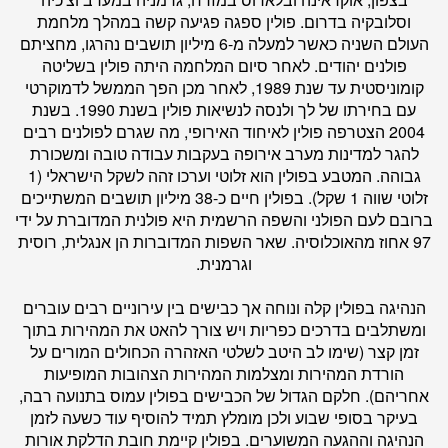
וסלובקיה בדרום. פולין ספגה פגיעה קשה במהלך מלחמת
העולם השניה כאשר למעלה מ-6 מיליון תושבים נהרגו, מחציתם
פולנים יהודים. לאחר סיום המלחמה היתה פולין בשליטה
קומוניסטית עד שנת 1989, לאחר מכן הפך הממשל לדמוקרטי
עם בחירתו של לך ולנסה לנשיאות פולין בשנת 1990. בשנת
2004 הצטרפה פולין לאיחוד האירופי, מה שגרם לפולנים רבים
להגר למדינות מערב אירופה בעקבות עבודה טובה ומשכורת
גבוהה. המטבע בפולין הוא זלוטי וערכו זהה לשקל הישראלי (1
זלוטי שווה 1 שקל). בפולין חיים כ-38 מיליון תושבים המשתייכים
ברובם לעם הפולני והשפה הרשמית היא פולנית המדוברת על ידי
97 אחוז מהאוכלוסיה. שאר השפות המדוברות הן אנגלית, רוסית
וגרמנית.
הנהיגה בפולין קלה ונוחה אך כבישים בין עירוניים רבים עוברים
ומשתלבים בדרכים כפריות ויש צורך להאט את המהירות בתוך
זמן קצר (שימו לב היטב לשלטי האזהרה הכחולים המורים על
הורדת המהירות ומצלמות המהירות הצהובות המופיעות
אחריהם). חלקם הגדול של הכבישים בפולין עמוס בתנועה רבה,
בעיקר בסופי שבוע ולכן מומלץ תמיד להוסיף עוד כשעה לזמן
הנהיגה וההגעה המשוערים. בפולין קיימת חובת הדלקת אורות