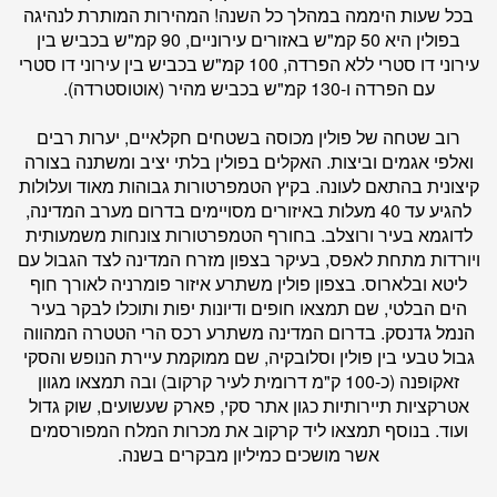
בכל שעות היממה במהלך כל השנה! המהירות המותרת לנהיגה
בפולין היא 50 קמ"ש באזורים עירוניים, 90 קמ"ש בכביש בין
עירוני דו סטרי ללא הפרדה, 100 קמ"ש בכביש בין עירוני דו סטרי
עם הפרדה ו-130 קמ"ש בכביש מהיר (אוטוסטרדה).
רוב שטחה של פולין מכוסה בשטחים חקלאיים, יערות רבים
ואלפי אגמים וביצות. האקלים בפולין בלתי יציב ומשתנה בצורה
קיצונית בהתאם לעונה. בקיץ הטמפרטורות גבוהות מאוד ועלולות
להגיע עד 40 מעלות באיזורים מסויימים בדרום מערב המדינה,
לדוגמא בעיר ורוצלב. בחורף הטמפרטורות צונחות משמעותית
ויורדות מתחת לאפס, בעיקר בצפון מזרח המדינה לצד הגבול עם
ליטא ובלארוס. בצפון פולין משתרע איזור פומרניה לאורך חוף
הים הבלטי, שם תמצאו חופים ודיונות יפות ותוכלו לבקר בעיר
הנמל גדנסק. בדרום המדינה משתרע רכס הרי הטטרה המהווה
גבול טבעי בין פולין וסלובקיה, שם ממוקמת עיירת הנופש והסקי
זאקופנה (כ-100 ק"מ דרומית לעיר קרקוב) ובה תמצאו מגוון
אטרקציות תיירותיות כגון אתר סקי, פארק שעשועים, שוק גדול
ועוד. בנוסף תמצאו ליד קרקוב את מכרות המלח המפורסמים
אשר מושכים כמיליון מבקרים בשנה.