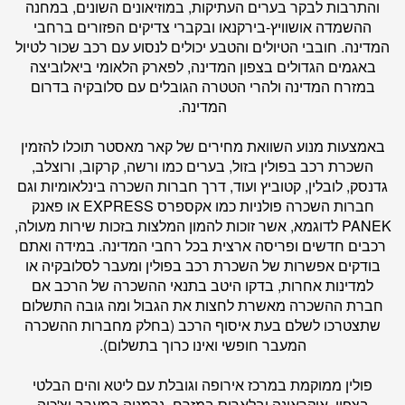
והתרבות לבקר בערים העתיקות, במוזיאונים השונים, במחנה
ההשמדה אושוויץ-בירקנאו ובקברי צדיקים הפזורים ברחבי
המדינה. חובבי הטיולים והטבע יכולים לנסוע עם רכב שכור לטיול
באגמים הגדולים בצפון המדינה, לפארק הלאומי ביאלוביצה
במזרח המדינה ולהרי הטטרה הגובלים עם סלובקיה בדרום
המדינה.
באמצעות מנוע השוואת מחירים של
קאר מאסטר
תוכלו להזמין
השכרת רכב בפולין בזול, בערים כמו ורשה, קרקוב, ורוצלב,
גדנסק, לובלין, קטוביץ ועוד, דרך חברות השכרה בינלאומיות וגם
חברות השכרה פולניות כמו אקספרס EXPRESS או פאנק
PANEK לדוגמא, אשר זוכות להמון המלצות בזכות שירות מעולה,
רכבים חדשים ופריסה ארצית בכל רחבי המדינה. במידה ואתם
בודקים אפשרות של השכרת רכב בפולין ומעבר לסלובקיה או
למדינות אחרות, בדקו היטב בתנאי ההשכרה של הרכב אם
חברת ההשכרה מאשרת לחצות את הגבול ומה גובה התשלום
שתצטרכו לשלם בעת איסוף הרכב (בחלק מחברות ההשכרה
המעבר חופשי ואינו כרוך בתשלום).
פולין ממוקמת במרכז אירופה וגובלת עם ליטא והים הבלטי
בצפון, אוקראינה ובלארוס במזרח, גרמניה במערב וצ'כיה