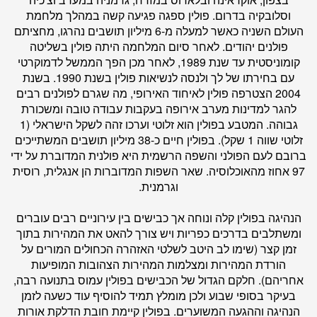
וסלובקיה בדרום. פולין ספגה פגיעה קשה במהלך מלחמת
העולם השניה כאשר למעלה מ-6 מיליון תושבים נהרגו, מחציתם
פולנים יהודים. לאחר סיום המלחמה היתה פולין בשליטה
קומוניסטית עד שנת 1989, לאחר מכן הפך הממשל לדמוקרטי
עם בחירתו של לך ולנסה לנשיאות פולין בשנת 1990. בשנת
2004 הצטרפה פולין לאיחוד האירופי, מה שגרם לפולנים רבים
להגר למדינות מערב אירופה בעקבות עבודה טובה ומשכורת
גבוהה. המטבע בפולין הוא זלוטי וערכו זהה לשקל הישראלי (1
זלוטי שווה 1 שקל). בפולין חיים כ-38 מיליון תושבים המשתייכים
ברובם לעם הפולני והשפה הרשמית היא פולנית המדוברת על ידי
97 אחוז מהאוכלוסיה. שאר השפות המדוברות הן אנגלית, רוסית
וגרמנית.
הנהיגה בפולין קלה ונוחה אך כבישים בין עירוניים רבים עוברים
ומשתלבים בדרכים כפריות ויש צורך להאט את המהירות בתוך
זמן קצר (שימו לב היטב לשלטי האזהרה הכחולים המורים על
הורדת המהירות ומצלמות המהירות הצהובות המופיעות
אחריהם). חלקם הגדול של הכבישים בפולין עמוס בתנועה רבה,
בעיקר בסופי שבוע ולכן מומלץ תמיד להוסיף עוד כשעה לזמן
הנהיגה וההגעה המשוערים. בפולין קיימת חובת הדלקת אורות