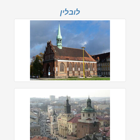
לובלין