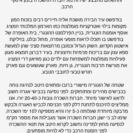
הרכב.
בודפשט עיר הבירה מושכת אליה תיירים רבים בזכות המון
מקומות בילוי ואטרקציות מומלצות כמו הארמון המלכותי המציג
אוסף אומנות הונגרית, בניין הפרלמנט ההונגרי, בית האופרה של
בודפשט בו תוכלו לראות מופעי אופרה, מחול ובלט, בזיליקת
אישטוון הקדוש, השוק הגדול וכמובן מרחצאות סצ'ני שהן למעשה
ספא ענק עם בריכות פנימיות וחיצוניות. בעיר דברצן תמצאו מגוון
פעילויות מומלצות למשפחות עם ילדים כגון מוזיאון דרי המציג
את מורשת תרבות הונגריה, גן חיות, פארק שעשועים וגם פארק
חורש טבעי לחובבי הטבע.
שטחה של הונגריה מישורי ברובו ומתאים היטב לנהיגה נוחה
בכבישים מהירים ומתוחזקים. לפני נסיעה בכבישי אגרה חשוב
לדאוג לאישור מיוחד. חברות השכרה גובות כ-20-40 יורו. אנו
ממליצים להיכנס לתחנת דלק לפני הכניסה לכביש האגרה ולבקש
מדבקה מיוחדת שעלותה כ-5 יורו והיא מספיקה ל10 ימי השכרה.
שימו לב כי ישנן חברות השכרה אשר מגבילות את מספר הק"מ
לנסיעה מחוץ למדינה וחשוב לקרוא היטב את תנאי ההשכרה
לפני הזמנת הרכב כדי לא להיות מופתעים.