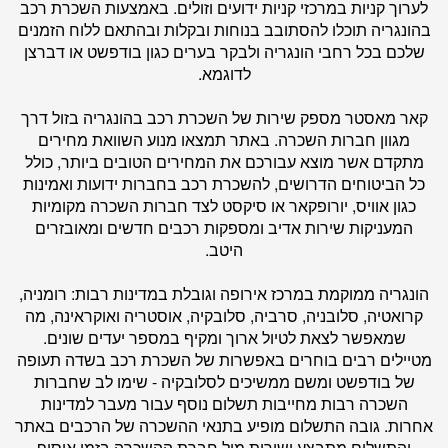
לערוך קניות במרכזי קניות ידועים וזולים. באמצעות השכרת רכב
בהונגריה תוכלו להסתובב בנוחות ובקלות ובהתאם ללוח הזמנים
שלכם בכל רחבי הונגריה ולבקר בערים כגון בודפשט או דברצן
לדוגמא.
קאר מאסטר
מספק שירות של השכרת רכב בהונגריה בזול דרך
מגוון חברות השכרה. באתר תמצאו מנוע השוואת מחירים
מתקדם אשר מוצא עבורכם את המחירים הטובים ביותר, כולל
כל הביטוחים הדרושים, להשכרת רכב בחברות ידועות ואמינות
כגון אוויס, יורופקאר או סיקסט לצד חברות השכרה מקומיות
המעניקות שירות אדיב ומספקות רכבים חדשים ומאובזרים
היטב.
הונגריה ממוקמת במרכז אירופה וגובלת במדינות רבות: רומניה,
קרואטיה, סלובניה, סרביה, סלובקיה, אוסטריה ואוקראינה, מה
שמאפשר לצאת לטיול ארוך ומקיף במספר יעדים שונים.
מטיילים רבים בוחרים באפשרות של השכרת רכב בשדה תעופה
של בודפשט ומשם ממשיכים לסלובקיה - שימו לב שחברות
השכרה רבות מחייבות תשלום נוסף עבור מעבר למדינות
אחרות. גובה התשלום מופיע בתנאי ההשכרה של הרכבים באתר
והתשלום מתבצע ישירות מול חברת ההשכרה בזמן איסוף