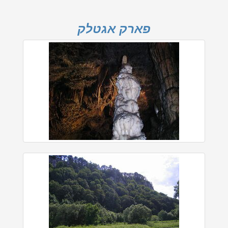
פארק אגטלק