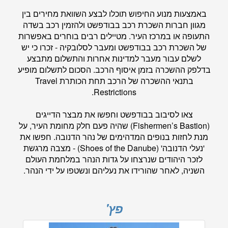
באמצעות מנוע החיפוש תוכלו לבצע השוואת מחירים בין
מגוון חברות השכרת רכב בבודפשט ולהזמין רכב בשדה
התעופה או במרכז העיר. מטיילים רבים בוחרים באפשרות
של השכרת רכב בבודפשט ומעבר לסלובקיה - זכרו כי יש
לשלם עבור מעבר למדינות אחרות והתשלום מתבצע
בדלפק ההשכרה בזמן איסוף הרכב. הסכום לתשלום מופיע
בתנאי ההשכרה של הרכב תחת הכותרת Travel
Restrictions.
צאו לסיבוב בבודפשט וחפשו את מבצר הדייגים
(Fishermen’s Bastion) שהיה פעם חלק מחומת העיר, על
מנת לחזות בנופים המדהימים של נהר הדנובה. חפשו את
'נעלי הדנובה' (Shoes of the Danube) - מצבה מרגשת
לזכר היהודים שנרצחו על גדות הנהר במלחמת העולם
השניה, לאחר שהורידו את נעליהם ונשטפו על ידי הנהר.
פץ'