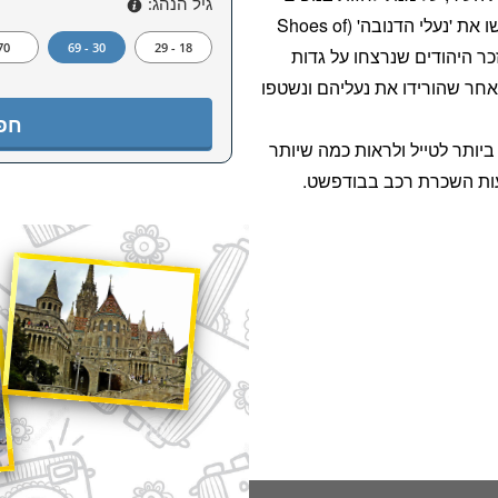
גיל הנהג:
המדהימים של נהר הדנובה. חפשו את 'נעלי הדנובה' (Shoes of
70+
30 - 69
18 - 29
גשת לזכר היהודים שנרצחו על גדות
חר שהורידו את נעליהם ונשטפו
חפ
ביותר לטייל ולראות כמה שיותר
עות השכרת רכב בבודפשט.