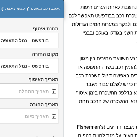
 נחשבת לאחת הערים היפות
חפשו רכב מתאים ❯ בצעו הזמנה ❯ 
 השכרת רכב בבודפשט תאפשר לכם
 ולבקר במערות המים הגדולות
תחנת איסוף
השני בגודלו בעולם ובבניין
מקום החזרה
ע השוואת מחירים בין מגוון
זמין רכב בשדה התעופה או
חרים באפשרות של השכרת רכב
תאריך האיסוף
ו כי יש לשלם עבור מעבר
ע בדלפק ההשכרה בזמן איסוף
תנאי ההשכרה של הרכב תחת
תאריך החזרה
צאו לסיבוב בבודפשט וחפשו את מבצר הדייגים (Fishermen’s
ומת העיר, על מנת לחזות בנופים