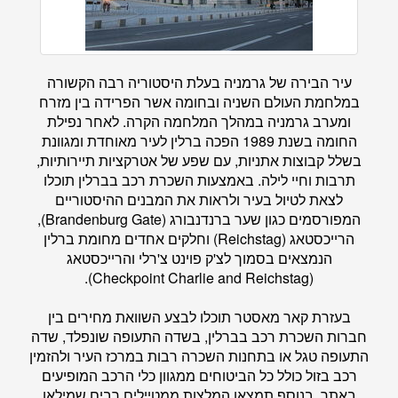
עיר הבירה של גרמניה בעלת היסטוריה רבה הקשורה
במלחמת העולם השניה ובחומה אשר הפרידה בין מזרח
ומערב גרמניה במהלך המלחמה הקרה. לאחר נפילת
החומה בשנת 1989 הפכה ברלין לעיר מאוחדת ומגוונת
בשלל קבוצות אתניות, עם שפע של אטרקציות תיירותיות,
תרבות וחיי לילה. באמצעות השכרת רכב בברלין תוכלו
לצאת לטיול בעיר ולראות את המבנים ההיסטוריים
המפורסמים כגון שער ברנדנבורג (Brandenburg Gate),
הרייכסטאג (Reichstag) וחלקים אחדים מחומת ברלין
הנמצאים בסמוך לצ'ק פוינט צ'רלי והרייכסטאג
(Checkpoint Charlie and Reichstag).
בעזרת
קאר מאסטר
תוכלו לבצע השוואת מחירים בין
חברות השכרת רכב בברלין, בשדה התעופה שונפלד, שדה
התעופה טגל או בתחנות השכרה רבות במרכז העיר ולהזמין
רכב בזול כולל כל הביטוחים ממגוון כלי הרכב המופיעים
באתר. בנוסף תמצאו המלצות ממטיילים רבים שמילאו