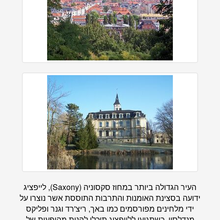
העיר הגדולה ביותר במחוז סקסוניה (Saxony), לייפציג
ידועה בסצינת האומנות והתרבות התוססת אשר נוצרו על
ידי מלחינים מפורסמים כמו באך, ריצ'רד וגנר ופליקס
מנדלסון. כשתגיעו ללייפציג תוכלו להנות מהופעות של