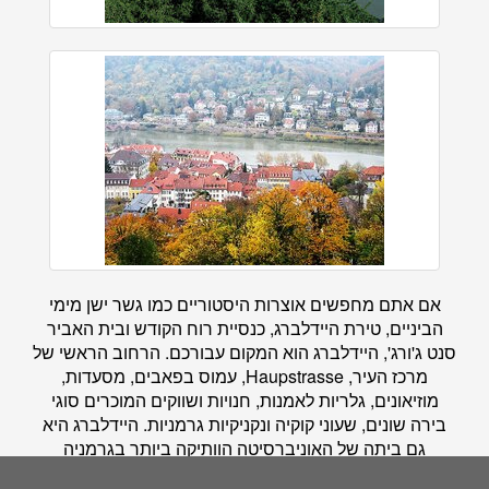
אם אתם מחפשים אוצרות היסטוריים כמו גשר ישן מימי
הביניים, טירת היידלברג, כנסיית רוח הקודש ובית האביר
סנט ג'ורג', היידלברג הוא המקום עבורכם. הרחוב הראשי של
מרכז העיר, Haupstrasse, עמוס בפאבים, מסעדות,
מוזיאונים, גלריות לאמנות, חנויות ושווקים המוכרים סוגי
בירה שונים, שעוני קוקיה ונקניקיות גרמניות. היידלברג היא
גם ביתה של האוניברסיטה הוותיקה ביותר בגרמניה
וההיסטוריה האקדמית הארוכה שלה ניתנת לשחזור לאורך