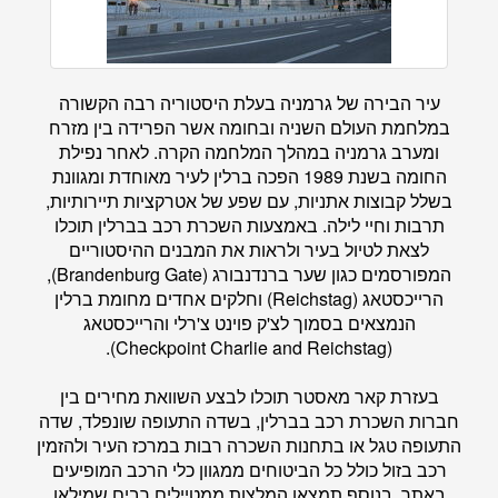
עיר הבירה של גרמניה בעלת היסטוריה רבה הקשורה
במלחמת העולם השניה ובחומה אשר הפרידה בין מזרח
ומערב גרמניה במהלך המלחמה הקרה. לאחר נפילת
החומה בשנת 1989 הפכה ברלין לעיר מאוחדת ומגוונת
בשלל קבוצות אתניות, עם שפע של אטרקציות תיירותיות,
תרבות וחיי לילה. באמצעות השכרת רכב בברלין תוכלו
לצאת לטיול בעיר ולראות את המבנים ההיסטוריים
המפורסמים כגון שער ברנדנבורג (Brandenburg Gate),
הרייכסטאג (Reichstag) וחלקים אחדים מחומת ברלין
הנמצאים בסמוך לצ'ק פוינט צ'רלי והרייכסטאג
(Checkpoint Charlie and Reichstag).
בעזרת
קאר מאסטר
תוכלו לבצע השוואת מחירים בין
חברות השכרת רכב בברלין, בשדה התעופה שונפלד, שדה
התעופה טגל או בתחנות השכרה רבות במרכז העיר ולהזמין
רכב בזול כולל כל הביטוחים ממגוון כלי הרכב המופיעים
באתר. בנוסף תמצאו המלצות ממטיילים רבים שמילאו