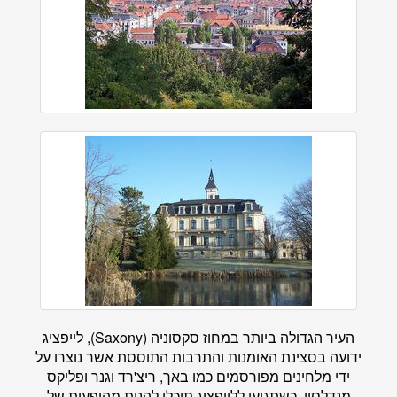
העיר הגדולה ביותר במחוז סקסוניה (Saxony), לייפציג
ידועה בסצינת האומנות והתרבות התוססת אשר נוצרו על
ידי מלחינים מפורסמים כמו באך, ריצ'רד וגנר ופליקס
מנדלסון. כשתגיעו ללייפציג תוכלו להנות מהופעות של