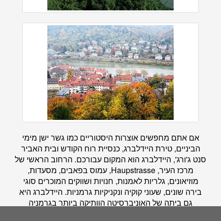
אם אתם מחפשים אוצרות היסטוריים כמו גשר ישן מימי
הביניים, טירת היידלברג, כנסיית רוח הקודש ובית האביר
סנט ג'ורג', היידלברג הוא המקום עבורכם. הרחוב הראשי של
מרכז העיר, Haupstrasse, עמוס בפאבים, מסעדות,
מוזיאונים, גלריות לאמנות, חנויות ושווקים המוכרים סוגי
בירה שונים, שעוני קוקיה ונקניקיות גרמניות. היידלברג היא
גם ביתה של האוניברסיטה הוותיקה ביותר בגרמניה
וההיסטוריה האקדמית הארוכה שלה ניתנת לשחזור לאורך