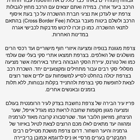
הרכב ביעד אחר). במידה ואתם יוצאים עם הרכב מחוץ לגבולות
צרפת יש לעדכן את נציגי חברת ההשכרה על כך בעת איסוף
הרכב ולשלם ביטוח מעבר גבולות (Cross Border Fee) בהתאם
לתנאי ההשכרה. כמו כן זכרו לרכוש מדבקות לכבישי אגרה
במדינות האחרות.
צרפת מגוונת בנופיה ומציעה איזורי חוף מישוריים ועד רכסי הרים
מושלגים של האלפים. בצרפת תמצאו אתרי סקי בעלי שם עולמי
כמו ואל טורנס, עיירת הסקי הגבוהה ביותר באירופה אשר מציעה
מסלולי סקי רבים עבור מתחילים ומקצועניים יחד. השכרת רכב
בצרפת יכולה בהחלט לסייע למשפחות עם ילדים אשר רוצים
לצאת לחופשת סקי בצרפת ולהתנייד בקלות ובנוחות, ללא תלות
בזמנים ובאנשים אחרים.
פריז עיר הבירה של צרפת נחשבת בצדק לעיר הרומנטית בעולם
ומציעה מגוון מקומות שחובה לראות כמו מגדל אייפל, שער
הניצחון, מוזיאון הלובר ועוד. שטרסבורג קרובה מאוד לגרמניה
ומהווה יעד מתאים לאלו מכם הרוצים לצאת לטיול באיזור של
גרמניה והיער השחור. דרום צרפת מושכת מטיילים רבים
המבקרים בערים מרסיי או ניס לדוגמא וכמובן בריביירה