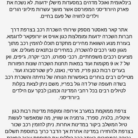
בינלאומית ואוכל מדהים במסעדות מישלן ידועות. לא נשכח את
פארק היורודיסני המפורסם אשר מושך עשרות מיליוני הורים
וילדים לחוויה של פעם בחיים.
אתר
קאר מאסטר
מספק שירותי השכרת רכב בצרפת דרך
חברות השכרה ידועות ומומלצות כגון אוויס או יורופקאר לדוגמא.
בעזרת מנוע השוואת מחירים מתקדם תוכלו להזמין רכב מתוך
מגוון סוגי רכבים להשכרה, במחירים ובתנאים מעולים. אנו
מציעים רכבים משפחתיים, רכבי ספורט, רכבי יוקרה, ג'יפים, ואן
של 7 או 9 מקומות ועוד במאות תחנות השכרה שונות הפזורות
בערים רבות כגון פריז, מרסיי, נאנט, ליון שטרסבורג ועוד.
מטיילים רבים בוחרים באפשרות הנוחה של נחיתה והשכרת רכב
בשדה תעופה שרל דה גול בפריז, משם ניתן לצאת בקלות
לטיולים רבים בכל רחבי המדינה וכמובן לבקר עם הילדים
ביורודיסני.
צרפת ממוקמת במערב אירופה ומוקפת מדינות רבות כגון
איטליה, בלגיה, ספרד, גרמניה או שוויץ, מה שמאפשר לעשות
טיול המשלב ביקור במדינות אחרות. ניתן להזמין רכב שכור
בצרפת ולהחזירו במדינה אחרת אך הדבר כרוך בתוספת תשלום
גבוהה (המחירים באתר כבר כוללים את התוספת עבור החזרת