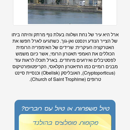
ארל היא עיר של נחת ושלווה בעלת נוף מרתק והיתה ביתו
של הצייר הנודע וינסנט ואן-גוך. כשתגיעו לארל חפשו את
האטרקציה העיקרית: שרידים של האימפריה הרומית
הכוללים את האמפי תאטרון הרומי, אשר כיום משמש
לפסטיבלים ואירועים מיוחדים. בארל תוכלו לראות עוד
מבנים רומיים כמו התיאטרון הקלאסי, הקריפטופורטיקוס
(Cryptoporticus), האובליסק (Obelisk) וכנסיית סיינט
טרופים (Church of Saint Trophime).
טיול משפחות או טיול עם חברים?
מקומות מומלצים בהולנד