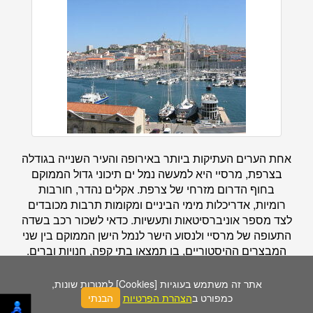
אחת הערים העתיקות ביותר באירופה והעיר השנייה בגודלה
בצרפת, מרסיי היא למעשה נמל ים תיכוני גדול הממוקם
בחוף הדרום מזרחי של צרפת. אקלים נהדר, חורבות
רומיות, אדריכלות מימי הביניים ומקומות תרבות מכובדים
לצד מספר אוניברסיטאות ותעשיות. כדאי לשכור רכב בשדה
התעופה של מרסיי ולנסוע הישר לנמל הישן הממוקם בין שני
המבצרים ההיסטוריים, בו תמצאו בתי קפה, חנויות וברים.
אחת האטרקציות הטבעיות המומלצות ביותר של מרסיי היא
הקלנקות (Calanques): סדרה של מפרצונים קטנים עם מים
אתר זה משתמש בעוגיות [Cookies] למטרות שונות,
כחולים מדהימים ומצוקי אבן שאסור לפספס!
כמפורט ב
הצהרת הפרטיות
הבנתי