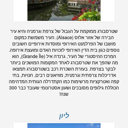
שטרסבורג ממוקמת על הגבול של צרפת וגרמניה והיא עיר
הבירה של אזור אלזס (Alsace). העיר משמשת כמקום
מושבו של הפרלמנט האירופי ומוסדות אירופיים חשובים
נוספים כגון בית הדין האירופי לזכויות האדם ומועצת אירופה.
המרכז ההיסטורי של העיר, גרנדה איל (Grande Île), הוא
מה שהפך את שטרסבורג לאחד המקומות המושכים ביותר
לבקר בצרפת. בעזרת השכרת רכב בשטרסבורג תמצאו
אדריכלות צרפתית וגרמנית, מוזיאונים רבים, חנויות, בתי
קפה ואטרקציות מרשימות כמו הקתדרלה הגותית המדהימה
הכוללת גילופים מסובכים ושעון אסטרונומי שעובד כבר 300
שנה!
ליון