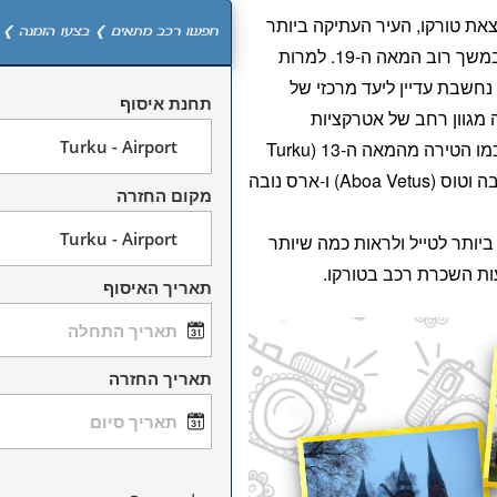
את טורקו, העיר העתיקה ביותר
חפשו רכב מתאים ❯ בצעו הזמנה ❯ 
במדינה ושימשה כבירת פינלנד במשך רוב המאה ה-19. למרות
נחשבת עדיין ליעד מרכזי של
תחנת איסוף
מגוון רחב של אטרקציות
היסטוריות וציוני דרך תרבותיים כמו הטירה מהמאה ה-13 (Turku
Castle) והמוזיאונים התאומים אבה וטוס (Aboa Vetus) ו-ארס נובה
מקום החזרה
ביותר לטייל ולראות כמה שיותר
ות השכרת רכב בטורקו.
תאריך האיסוף
תאריך החזרה