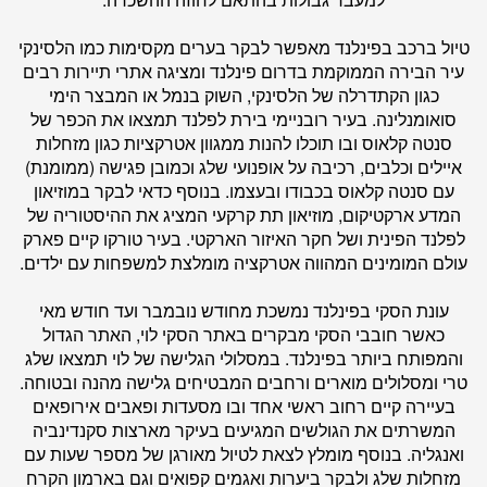
טיול ברכב בפינלנד מאפשר לבקר בערים מקסימות כמו הלסינקי
עיר הבירה הממוקמת בדרום פינלנד ומציגה אתרי תיירות רבים
כגון הקתדרלה של הלסינקי, השוק בנמל או המבצר הימי
סואומנלינה. בעיר רובניימי בירת לפלנד תמצאו את הכפר של
סנטה קלאוס ובו תוכלו להנות ממגוון אטרקציות כגון מזחלות
איילים וכלבים, רכיבה על אופנועי שלג וכמובן פגישה (ממומנת)
עם סנטה קלאוס בכבודו ובעצמו. בנוסף כדאי לבקר במוזיאון
המדע ארקטיקום, מוזיאון תת קרקעי המציג את ההיסטוריה של
לפלנד הפינית ושל חקר האיזור הארקטי. בעיר טורקו קיים פארק
עולם המומינים המהווה אטרקציה מומלצת למשפחות עם ילדים.
עונת הסקי בפינלנד נמשכת מחודש נובמבר ועד חודש מאי
כאשר חובבי הסקי מבקרים באתר הסקי לוי, האתר הגדול
והמפותח ביותר בפינלנד. במסלולי הגלישה של לוי תמצאו שלג
טרי ומסלולים מוארים ורחבים המבטיחים גלישה מהנה ובטוחה.
בעיירה קיים רחוב ראשי אחד ובו מסעדות ופאבים אירופאים
המשרתים את הגולשים המגיעים בעיקר מארצות סקנדינביה
ואנגליה. בנוסף מומלץ לצאת לטיול מאורגן של מספר שעות עם
מזחלות שלג ולבקר ביערות ואגמים קפואים וגם בארמון הקרח