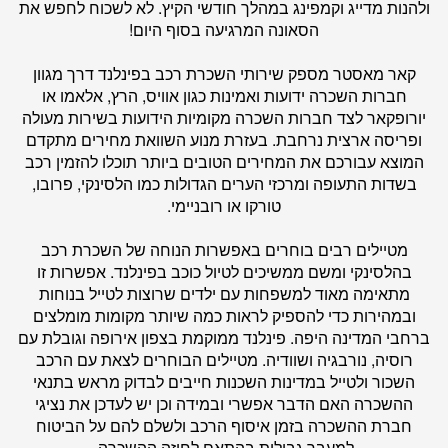
ולהנות מדייג וקמפינג במהלך חודשי הקיץ. לא לשכוח לחפש את
הסאונה המרגיעה בסוף היום!
קאר מאסטר
מספק שירותי השכרת רכב בפינלנד דרך מגוון
חברות השכרה ידועות ואמינות כגון אוויס, הרץ, אלאמו או
יורופקאר לצד חברות השכרה מקומיות הידועות בשירות מעולה
ופריסה ארצית נרחבת. בעזרת מנוע השוואת מחירים מתקדם
המוצא עבורכם את המחירים הטובים ביותר תוכלו להזמין רכב
בשדות התעופה ומרכזי הערים הגדולות כמו הלסינקי, פרובו,
טורקו או רובניימי.
מטיילים רבים בוחרים באפשרות הנוחה של השכרת רכב
בהלסינקי ומשם ממשיכים לטיול כוכב בפינלנד. אפשרות זו
מתאימה מאוד למשפחות עם ילדים שרוצות לטייל בנוחות
ובמהירות כדי להספיק לראות כמה שיותר מקומות מומלצים
ברחבי המדינה היפה. פינלנד ממוקמת בצפון אירופה וגובלת עם
רוסיה, נורבגיה ושוודיה. מטיילים הבוחרים לצאת עם הרכב
השכור ולטייל במדינות השכנות חייבים לבדוק מראש בתנאי
ההשכרה האם הדבר אפשרי ובמידה וכן יש לעדכן את נציגי
חברת ההשכרה בזמן איסוף הרכב ולשלם להם על הביטוח
למעבר גבולות בהתאם לחוזה ההשכרה.