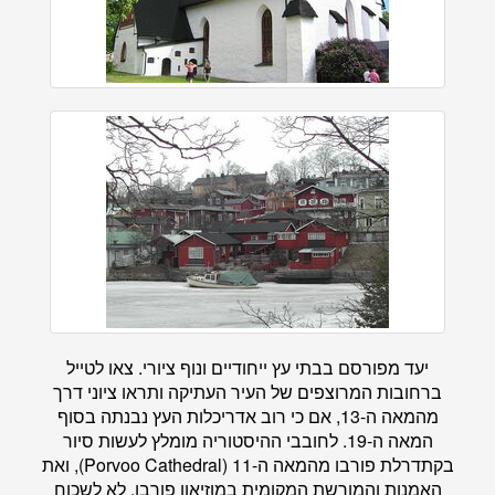
יעד מפורסם בבתי עץ ייחודיים ונוף ציורי. צאו לטייל
ברחובות המרוצפים של העיר העתיקה ותראו ציוני דרך
מהמאה ה-13, אם כי רוב אדריכלות העץ נבנתה בסוף
המאה ה-19. לחובבי ההיסטוריה מומלץ לעשות סיור
בקתדרלת פורבו מהמאה ה-11 (Porvoo Cathedral), ואת
האמנות והמורשת המקומית במוזיאון פורבו. לא לשכוח