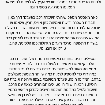
ולהנות מדייג וקמפינג במהלך חודשי הקיץ. לא לשכוח לחפש את
הסאונה המרגיעה בסוף היום!
קאר מאסטר
מספק שירותי השכרת רכב בפינלנד דרך מגוון
חברות השכרה ידועות ואמינות כגון אוויס, הרץ, אלאמו או
יורופקאר לצד חברות השכרה מקומיות הידועות בשירות מעולה
ופריסה ארצית נרחבת. בעזרת מנוע השוואת מחירים מתקדם
המוצא עבורכם את המחירים הטובים ביותר תוכלו להזמין רכב
בשדות התעופה ומרכזי הערים הגדולות כמו הלסינקי, פרובו,
טורקו או רובניימי.
מטיילים רבים בוחרים באפשרות הנוחה של השכרת רכב
בהלסינקי ומשם ממשיכים לטיול כוכב בפינלנד. אפשרות זו
מתאימה מאוד למשפחות עם ילדים שרוצות לטייל בנוחות
ובמהירות כדי להספיק לראות כמה שיותר מקומות מומלצים
ברחבי המדינה היפה. פינלנד ממוקמת בצפון אירופה וגובלת עם
רוסיה, נורבגיה ושוודיה. מטיילים הבוחרים לצאת עם הרכב
השכור ולטייל במדינות השכנות חייבים לבדוק מראש בתנאי
ההשכרה האם הדבר אפשרי ובמידה וכן יש לעדכן את נציגי
חברת ההשכרה בזמן איסוף הרכב ולשלם להם על הביטוח
למעבר גבולות בהתאם לחוזה ההשכרה.