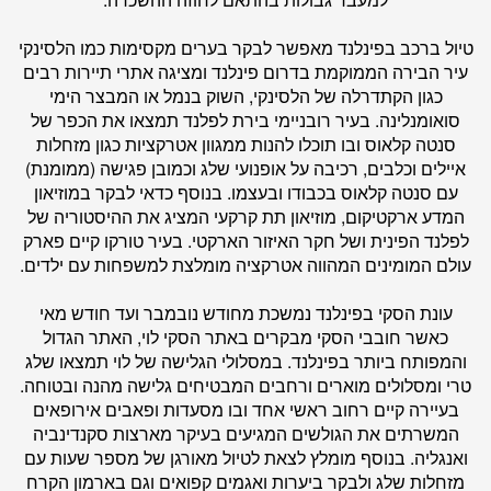
טיול ברכב בפינלנד מאפשר לבקר בערים מקסימות כמו הלסינקי
עיר הבירה הממוקמת בדרום פינלנד ומציגה אתרי תיירות רבים
כגון הקתדרלה של הלסינקי, השוק בנמל או המבצר הימי
סואומנלינה. בעיר רובניימי בירת לפלנד תמצאו את הכפר של
סנטה קלאוס ובו תוכלו להנות ממגוון אטרקציות כגון מזחלות
איילים וכלבים, רכיבה על אופנועי שלג וכמובן פגישה (ממומנת)
עם סנטה קלאוס בכבודו ובעצמו. בנוסף כדאי לבקר במוזיאון
המדע ארקטיקום, מוזיאון תת קרקעי המציג את ההיסטוריה של
לפלנד הפינית ושל חקר האיזור הארקטי. בעיר טורקו קיים פארק
עולם המומינים המהווה אטרקציה מומלצת למשפחות עם ילדים.
עונת הסקי בפינלנד נמשכת מחודש נובמבר ועד חודש מאי
כאשר חובבי הסקי מבקרים באתר הסקי לוי, האתר הגדול
והמפותח ביותר בפינלנד. במסלולי הגלישה של לוי תמצאו שלג
טרי ומסלולים מוארים ורחבים המבטיחים גלישה מהנה ובטוחה.
בעיירה קיים רחוב ראשי אחד ובו מסעדות ופאבים אירופאים
המשרתים את הגולשים המגיעים בעיקר מארצות סקנדינביה
ואנגליה. בנוסף מומלץ לצאת לטיול מאורגן של מספר שעות עם
מזחלות שלג ולבקר ביערות ואגמים קפואים וגם בארמון הקרח