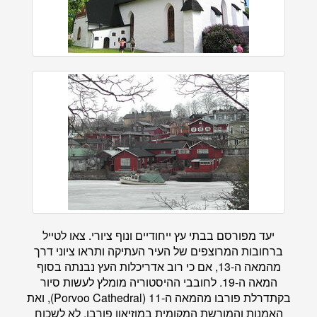
יעד מפורסם בבתי עץ ייחודיים ונוף ציורי. צאו לטייל
ברחובות המרוצפים של העיר העתיקה ותראו ציוני דרך
מהמאה ה-13, אם כי רוב אדריכלות העץ נבנתה בסוף
המאה ה-19. לחובבי ההיסטוריה מומלץ לעשות סיור
בקתדרלת פורבו מהמאה ה-11 (Porvoo Cathedral), ואת
האמנות והמורשת המקומית במוזיאון פורבו. לא לשכוח