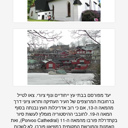
יעד מפורסם בבתי עץ ייחודיים ונוף ציורי. צאו לטייל
ברחובות המרוצפים של העיר העתיקה ותראו ציוני דרך
מהמאה ה-13, אם כי רוב אדריכלות העץ נבנתה בסוף
המאה ה-19. לחובבי ההיסטוריה מומלץ לעשות סיור
בקתדרלת פורבו מהמאה ה-11 (Porvoo Cathedral), ואת
האמנות והמורשת המקומית במוזיאון פורבו. לא לשכוח