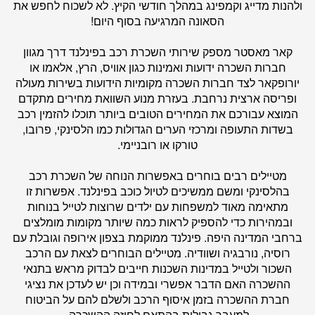
ולהנות מדייג וקמפינג במהלך חודשי הקיץ. לא לשכוח לחפש את
הסאונה המרגיעה בסוף היום!
קאר מאסטר
מספק שירותי השכרת רכב בפינלנד דרך מגוון
חברות השכרה ידועות ואמינות כגון אוויס, הרץ, אלאמו או
יורופקאר לצד חברות השכרה מקומיות הידועות בשירות מעולה
ופריסה ארצית נרחבת. בעזרת מנוע השוואת מחירים מתקדם
המוצא עבורכם את המחירים הטובים ביותר תוכלו להזמין רכב
בשדות התעופה ומרכזי הערים הגדולות כמו הלסינקי, פרובו,
טורקו או רובניימי.
מטיילים רבים בוחרים באפשרות הנוחה של השכרת רכב
בהלסינקי ומשם ממשיכים לטיול כוכב בפינלנד. אפשרות זו
מתאימה מאוד למשפחות עם ילדים שרוצות לטייל בנוחות
ובמהירות כדי להספיק לראות כמה שיותר מקומות מומלצים
ברחבי המדינה היפה. פינלנד ממוקמת בצפון אירופה וגובלת עם
רוסיה, נורבגיה ושוודיה. מטיילים הבוחרים לצאת עם הרכב
השכור ולטייל במדינות השכנות חייבים לבדוק מראש בתנאי
ההשכרה האם הדבר אפשרי ובמידה וכן יש לעדכן את נציגי
חברת ההשכרה בזמן איסוף הרכב ולשלם להם על הביטוח
למעבר גבולות בהתאם לחוזה ההשכרה.