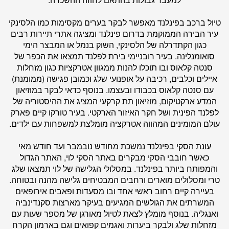
טיול ברכב בפינלנד מאפשר לבקר בערים מקסימות כמו הלסינקי
עיר הבירה הממוקמת בדרום פינלנד ומציגה אתרי תיירות רבים
כגון הקתדרלה של הלסינקי, השוק בנמל או המבצר הימי
סואומנלינה. בעיר רובניימי בירת לפלנד תמצאו את הכפר של
סנטה קלאוס ובו תוכלו להנות ממגוון אטרקציות כגון מזחלות
איילים וכלבים, רכיבה על אופנועי שלג וכמובן פגישה (ממומנת)
עם סנטה קלאוס בכבודו ובעצמו. בנוסף כדאי לבקר במוזיאון
המדע ארקטיקום, מוזיאון תת קרקעי המציג את ההיסטוריה של
לפלנד הפינית ושל חקר האיזור הארקטי. בעיר טורקו קיים פארק
עולם המומינים המהווה אטרקציה מומלצת למשפחות עם ילדים.
עונת הסקי בפינלנד נמשכת מחודש נובמבר ועד חודש מאי
כאשר חובבי הסקי מבקרים באתר הסקי לוי, האתר הגדול
והמפותח ביותר בפינלנד. במסלולי הגלישה של לוי תמצאו שלג
טרי ומסלולים מוארים ורחבים המבטיחים גלישה מהנה ובטוחה.
בעיירה קיים רחוב ראשי אחד ובו מסעדות ופאבים אירופאים
המשרתים את הגולשים המגיעים בעיקר מארצות סקנדינביה
ואנגליה. בנוסף מומלץ לצאת לטיול מאורגן של מספר שעות עם
מזחלות שלג ולבקר ביערות ואגמים קפואים וגם בארמון הקרח