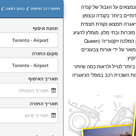
נמצאים על הגבול של קנדה
חפשו רכב מתאים ❯ בצעו הזמנה ❯ 
ותיים ביותר בקנדה ובצפון
יאגרה תמצאו נקודת תצפית
תחנת איסוף
זכרות ובתי מלון. מומלץ להגיע
לקטע של המפלים הנקרא 'פארק המלכה ויקטוריה' (Queen
י, קטע מואר על ידי אורות צבעוניים
מקום החזרה
קיץ.
ביותר לטייל ולראות כמה שיותר
עות השכרת רכב במפלי הניאגרה
תאריך האיסוף
תאריך החזרה