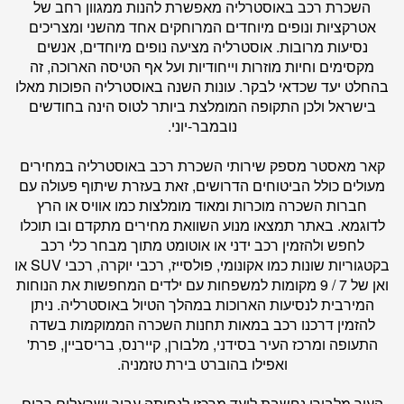
השכרת רכב באוסטרליה מאפשרת להנות ממגוון רחב של
אטרקציות ונופים מיוחדים המרוחקים אחד מהשני ומצריכים
נסיעות מרובות. אוסטרליה מציעה נופים מיוחדים, אנשים
מקסימים וחיות מוזרות וייחודיות ועל אף הטיסה הארוכה, זה
בהחלט יעד שכדאי לבקר. עונות השנה באוסטרליה הפוכות מאלו
בישראל ולכן התקופה המומלצת ביותר לטוס הינה בחודשים
נובמבר-יוני.
קאר מאסטר
מספק שירותי השכרת רכב באוסטרליה במחירים
מעולים כולל הביטוחים הדרושים, זאת בעזרת שיתוף פעולה עם
חברות השכרה מוכרות ומאוד מומלצות כמו אוויס או הרץ
לדוגמא. באתר תמצאו מנוע השוואת מחירים מתקדם ובו תוכלו
לחפש ולהזמין רכב ידני או אוטומט מתוך מבחר כלי רכב
בקטגוריות שונות כמו אקונומי, פולסייז, רכבי יוקרה, רכבי SUV או
ואן של 7 / 9 מקומות למשפחות עם ילדים המחפשות את הנוחות
המירבית לנסיעות הארוכות במהלך הטיול באוסטרליה. ניתן
להזמין דרכנו רכב במאות תחנות השכרה הממוקמות בשדה
התעופה ומרכז העיר בסידני, מלבורן, קיירנס, בריסביין, פרת'
ואפילו בהוברט בירת טזמניה.
העיר מלבורן נחשבת ליעד מרכזי לנחיתה עבור ישראלים רבים