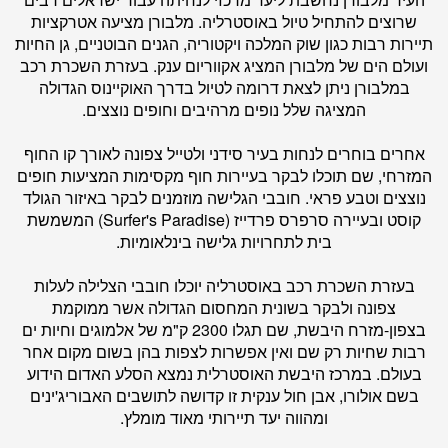
שרוצים להתחיל טיול באוסטרליה. מלבורן מציעה אטרקציות
תיירות רבות כגון שוק המלכה ויקטוריה, הגנים הבוטניים, גן החיות
ועולם הים של מלבורן המציג אקווריום ענק. בעזרת השכרת רכב
במלבורן ניתן לצאת דרומה לטיול בדרך האוקיינוס הגדולה
המציגה שלל נופים מרהיבים וחופים נוצצים.
אחרים בוחרים לנחות בעיר סידני ולטייל צפונה לאורך קו החוף
המזרחי, שם תוכלו לבקר בעיירות חוף מקסימות המציעות חופים
נוצצים וטבע פראי. חובבי הגלישה מוזמנים לבקר באיזור הגולד
קוסט ובעיירה סרפרס פרדייז (Surfer's Paradise) המשמשת
בית לתחרויות גלישה בינלאומיות.
בעזרת השכרת רכב באוסטרליה יוכלו חובבי הצלילה לעלות
צפונה ולבקר בשונית המחסום הגדולה אשר ממוקמת
בצפון-מזרח היבשת, שם תגלו 2300 ק"מ של אלמוגים וחיות ים
רבות שחיות רק שם ואין אפשרות לצפות בהן בשום מקום אחר
בעולם. במרכז היבשת האוסטרלית נמצא הסלע האדום הידוע
בשם אולורו, אבן חול ענקית זו קדושה לתושבים האבוריג'ינים
ומהווה יעד תיירותי מאוד מומלץ.