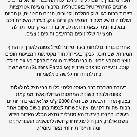
שרוצים להתחיל טיול באוסטרליה. מלבורן מציעה אטרקציות
תיירות רבות כגון שוק המלכה ויקטוריה, הגנים הבוטניים, גן החיות
ועולם הים של מלבורן המציג אקווריום ענק. בעזרת השכרת רכב
במלבורן ניתן לצאת דרומה לטיול בדרך האוקיינוס הגדולה
המציגה שלל נופים מרהיבים וחופים נוצצים.
אחרים בוחרים לנחות בעיר סידני ולטייל צפונה לאורך קו החוף
המזרחי, שם תוכלו לבקר בעיירות חוף מקסימות המציעות חופים
נוצצים וטבע פראי. חובבי הגלישה מוזמנים לבקר באיזור הגולד
קוסט ובעיירה סרפרס פרדייז (Surfer's Paradise) המשמשת
בית לתחרויות גלישה בינלאומיות.
בעזרת השכרת רכב באוסטרליה יוכלו חובבי הצלילה לעלות
צפונה ולבקר בשונית המחסום הגדולה אשר ממוקמת
בצפון-מזרח היבשת, שם תגלו 2300 ק"מ של אלמוגים וחיות ים
רבות שחיות רק שם ואין אפשרות לצפות בהן בשום מקום אחר
בעולם. במרכז היבשת האוסטרלית נמצא הסלע האדום הידוע
בשם אולורו, אבן חול ענקית זו קדושה לתושבים האבוריג'ינים
ומהווה יעד תיירותי מאוד מומלץ.